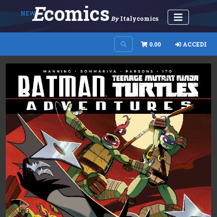
E
Comics
NEW
By
Italycomics
0.00
ACCEDI