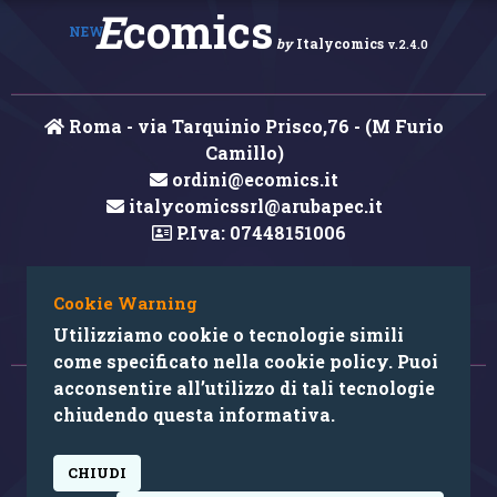
E
comics
NEW
by
Italycomics
v.2.4.0
Roma - via Tarquinio Prisco,76 - (M Furio
Camillo)
ordini@ecomics.it
italycomicssrl@arubapec.it
P.Iva: 07448151006
Cookie Warning
Hai rilevato un errore nei contenuti?
Utilizziamo cookie o tecnologie simili
come specificato nella cookie policy. Puoi
acconsentire all’utilizzo di tali tecnologie
© 2026 Copyright: Ecomics.it by Italycomics Srl
chiudendo questa informativa.
Camera di Commercio di Roma RM REA 1033457
CHIUDI
powered by: