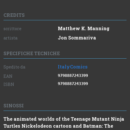
CREDITS
Matthew K. Manning
scrittore
Jon Sommariva
artista
SPECIFICHE TECNICHE
ItalyComics
Spedito da
9798887243399
EAN
9798887243399
ISBN
SINOSSI
The animated worlds of the Teenage Mutant Ninja
Turtles Nickelodeon cartoon and Batman: The