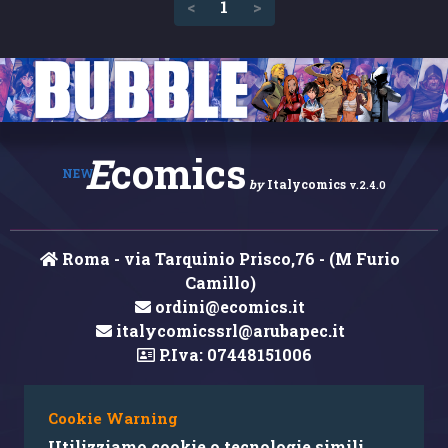
(current)
<
1
>
E
comics
NEW
by
Italycomics
v.2.4.0
Roma - via Tarquinio Prisco,76 - (M Furio
Camillo)
ordini@ecomics.it
italycomicssrl@arubapec.it
P.Iva: 07448151006
Cookie Warning
Hai rilevato un errore nei contenuti?
Utilizziamo cookie o tecnologie simili