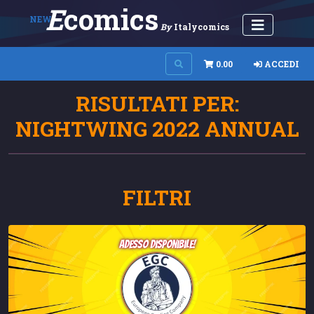
E
Comics
NEW
By
Italycomics
0.00
ACCEDI
RISULTATI PER:
NIGHTWING 2022 ANNUAL
FILTRI
adesso disponibile!