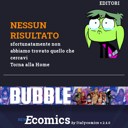
EDITORI
NESSUN
RISULTATO
sfortunatamente non
abbiamo trovato quello che
cercavi
Torna alla Home
E
comics
NEW
by
Italycomics
v.2.4.0