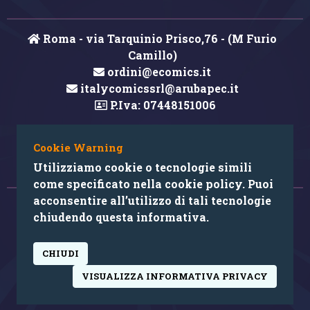
Roma - via Tarquinio Prisco,76 - (M Furio
Camillo)
ordini@ecomics.it
italycomicssrl@arubapec.it
P.Iva: 07448151006
Cookie Warning
Hai rilevato un errore nei contenuti?
Utilizziamo cookie o tecnologie simili
come specificato nella cookie policy. Puoi
acconsentire all’utilizzo di tali tecnologie
© 2026 Copyright: Ecomics.it by Italycomics Srl
chiudendo questa informativa.
Camera di Commercio di Roma RM REA 1033457
CHIUDI
powered by:
VISUALIZZA INFORMATIVA PRIVACY
antoninocarella.com