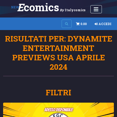
E
Comics
NEW
By
Italycomics
0.00
ACCEDI
RISULTATI PER: DYNAMITE
ENTERTAINMENT
PREVIEWS USA APRILE
2024
FILTRI
adesso disponibile!