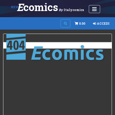
E
Comics
NEW
By
Italycomics
0.00
ACCEDI