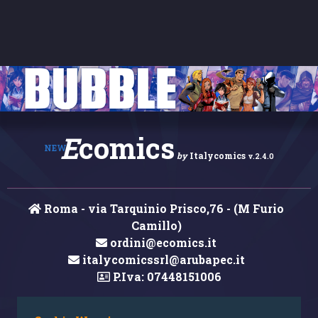
E
comics
NEW
by
Italycomics
v.2.4.0
Roma - via Tarquinio Prisco,76 - (M Furio
Camillo)
ordini@ecomics.it
italycomicssrl@arubapec.it
P.Iva: 07448151006