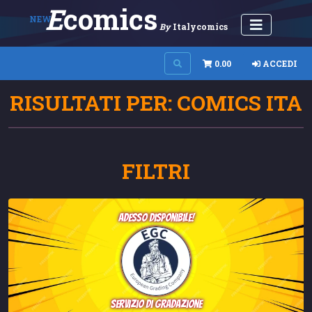
E
Comics
NEW
By
Italycomics
0.00
ACCEDI
RISULTATI PER: COMICS ITA
FILTRI
adesso disponibile!
servizio di gradazione