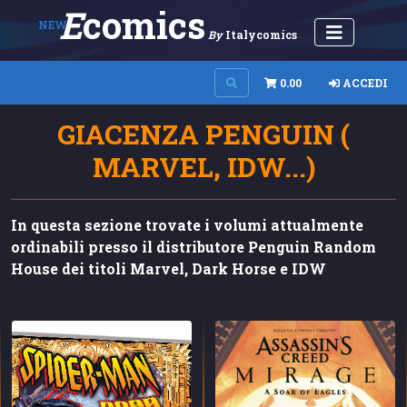
E
Comics
NEW
By
Italycomics
0.00
ACCEDI
GIACENZA PENGUIN (
MARVEL, IDW...)
In questa sezione trovate i volumi attualmente
ordinabili presso il distributore Penguin Random
House dei titoli Marvel, Dark Horse e IDW