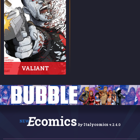
VALIANT
E
comics
NEW
by
Italycomics
v.2.4.0