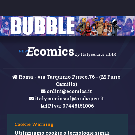
E
comics
NEW
by
Italycomics
v.2.4.0
Roma - via Tarquinio Prisco,76 - (M Furio
Camillo)
ordini@ecomics.it
italycomicssrl@arubapec.it
P.Iva: 07448151006
Cookie Warning
Hai rilevato un errore nei contenuti?
Utilizziamo cookie o tecnologie simili