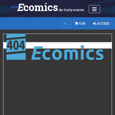
E
Comics
NEW
By
Italycomics
0.00
ACCEDI