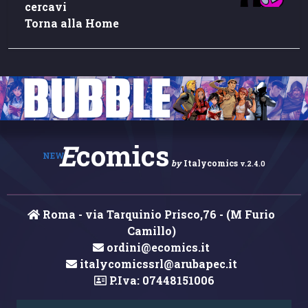
cercavi
Torna alla Home
E
comics
NEW
by
Italycomics
v.2.4.0
Roma - via Tarquinio Prisco,76 - (M Furio
Camillo)
ordini@ecomics.it
italycomicssrl@arubapec.it
P.Iva: 07448151006