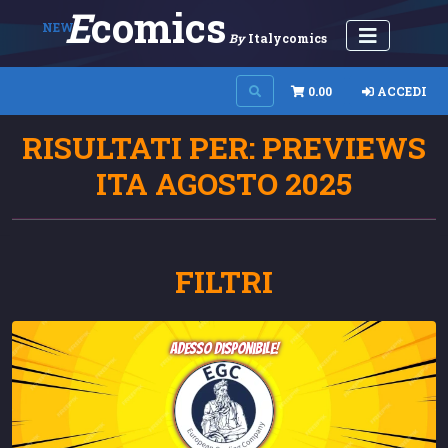
E
Comics
NEW
By
Italycomics
0.00
ACCEDI
RISULTATI PER: PREVIEWS
ITA AGOSTO 2025
FILTRI
adesso disponibile!