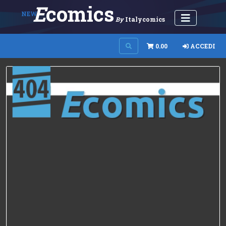
E
Comics
NEW
By
Italycomics
0.00
ACCEDI