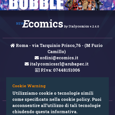
E
comics
NEW
by
Italycomics
v.2.4.0
Roma - via Tarquinio Prisco,76 - (M Furio
Camillo)
ordini@ecomics.it
italycomicssrl@arubapec.it
P.Iva: 07448151006
Cookie Warning
Hai rilevato un errore nei contenuti?
Utilizziamo cookie o tecnologie simili
come specificato nella cookie policy. Puoi
acconsentire all’utilizzo di tali tecnologie
© 2026 Copyright: Ecomics.it by Italycomics Srl
chiudendo questa informativa.
Camera di Commercio di Roma RM REA 1033457