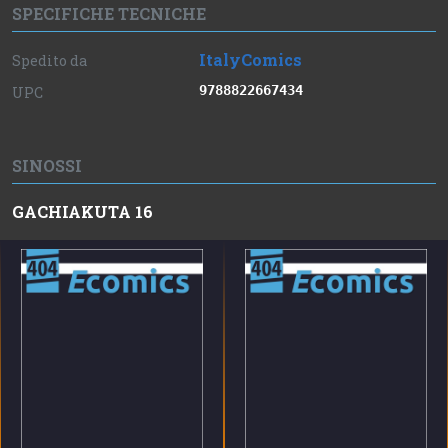
SPECIFICHE TECNICHE
ItalyComics
Spedito da
9788822667434
UPC
SINOSSI
GACHIAKUTA 16