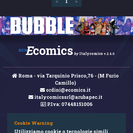
(current)
<
1
>
E
comics
NEW
by
Italycomics
v.2.4.0
Roma - via Tarquinio Prisco,76 - (M Furio
Camillo)
ordini@ecomics.it
italycomicssrl@arubapec.it
P.Iva: 07448151006
Cookie Warning
Hai rilevato un errore nei contenuti?
Utilizziamo cookie o tecnologie simili