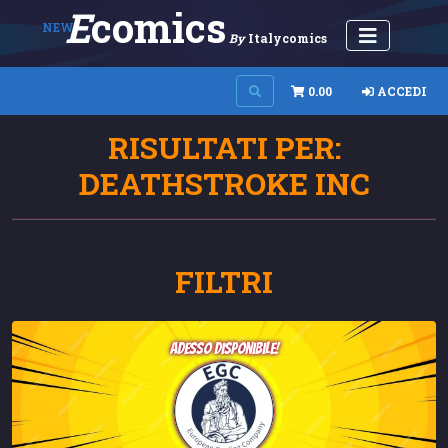
E
Comics
NEW
By
Italycomics
0.00
ACCEDI
RISULTATI PER:
DEATHSTROKE INC
FILTRI
adesso disponibile!