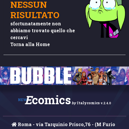
NESSUN
RISULTATO
sfortunatamente non
abbiamo trovato quello che
cercavi
Torna alla Home
E
comics
NEW
by
Italycomics
v.2.4.0
Roma - via Tarquinio Prisco,76 - (M Furio