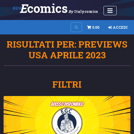
E
Comics
NEW
By
Italycomics
0.00
ACCEDI
RISULTATI PER: PREVIEWS
USA APRILE 2023
FILTRI
adesso disponibile!